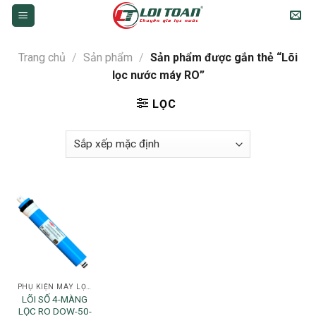
Skip
to
content
Trang chủ
/
Sản phẩm
/
Sản phẩm được gắn thẻ “Lõi
lọc nước máy RO”
LỌC
PHỤ KIỆN MÁY LỌC NƯỚC
LÕI SỐ 4-MÀNG
LỌC RO DOW-50-