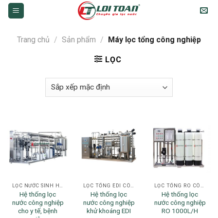
Skip
to
content
Trang chủ
/
Sản phẩm
/
Máy lọc tổng công nghiệp
LỌC
LỌC NƯỚC SINH HOẠT
LỌC TỔNG EDI CÔNG NGHIỆP
LỌC TỔNG RO CÔNG NGHIỆP
Hệ thống lọc
Hệ thống lọc
Hệ thống lọc
nước công nghiệp
nước công nghiệp
nước công nghiệp
cho y tế, bệnh
khử khoáng EDI
RO 1000L/H