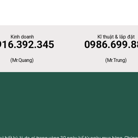
Kinh doanh
Kĩ thuật & lắp đặt
916.392.345
0986.699.8
(Mr.Quang)
(Mr.Trung)