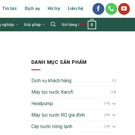
Tin tức
Dịch vụ
Hỗ trợ
Liên hệ
g nghiệp
Giải pháp
Giỏ hàng /
0
₫
0
DANH MỤC SẢN PHẨM
Dịch vụ khách hàng
(1)
Máy lọc nước Karofi
(14)
Heatpump
(19)
Máy lọc nước RO gia đình
(39)
Cây nước nóng lạnh
(14)