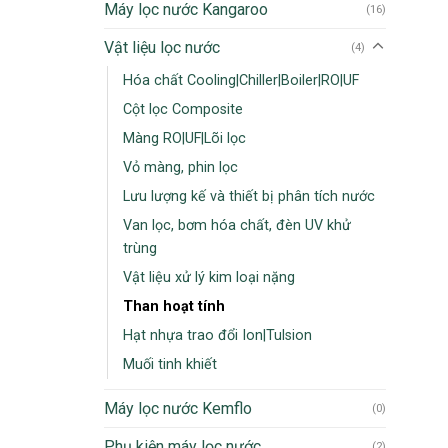
Máy lọc nước Kangaroo
(16)
Vật liệu lọc nước
(4)
Hóa chất Cooling|Chiller|Boiler|RO|UF
Cột lọc Composite
Màng RO|UF|Lõi lọc
Vỏ màng, phin lọc
Lưu lượng kế và thiết bị phân tích nước
Van lọc, bơm hóa chất, đèn UV khử
trùng
Vật liệu xử lý kim loại nặng
Than hoạt tính
Hạt nhựa trao đổi Ion|Tulsion
Muối tinh khiết
Máy lọc nước Kemflo
(0)
Phụ kiện máy lọc nước
(2)