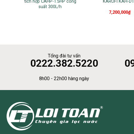
tích hợp CAHP-1.5HP công
KAROFI KAH-D1
suất 300L/h
7,200,000
₫
Tổng đài tư vấn
0222.382.5220
0
8h00 - 22h00 hàng ngày