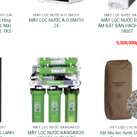
HỆ THỐNG NƯỚC NÓNG CHO GIA ĐÌNH
MÁY LỌC NƯỚC A.O SMITH
MÁY LỌC NƯỚC HA
 tổng
MÁY LỌC NƯỚC A.O SMITH
MÁY LỌC NƯỚC 
L Mặt
Z4
ẤM ĐẶT BÀN HAOH
l: TKS-
1800T
5,500,000
OFI
MÁY LỌC NƯỚC KANGAROO
VẬT LIỆU LỌC 
G LẠNH
MÁY LỌC NƯỚC KANGAROO
Vật liệu lọc nước 