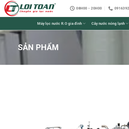
Skip
08H00 - 20H00
0916392
to
content
Máy lọc nước R.O gia đình
Cây nước nóng lạnh
SẢN PHẨM