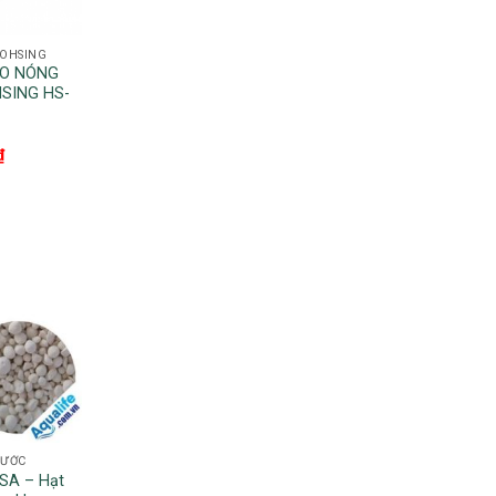
OHSING
RO NÓNG
SING HS-
₫
NƯỚC
USA – Hạt