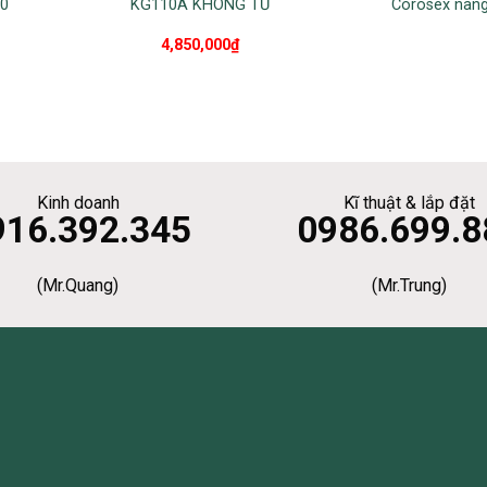
0
KG110A KHÔNG TỦ
Corosex nân
4,850,000
₫
Kinh doanh
Kĩ thuật & lắp đặt
916.392.345
0986.699.8
(Mr.Quang)
(Mr.Trung)