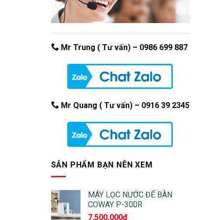
Mr Trung ( Tư vấn) –
0986 699 887
Mr Quang ( Tư vấn) – 0916 39 2345
SẢN PHẨM BẠN NÊN XEM
MÁY LỌC NƯỚC ĐỂ BÀN
COWAY P-300R
7,500,000
₫