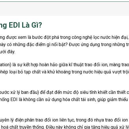
g EDI Là Gì?
ng được xem là bước đột phá trong công nghệ lọc nước hiện đại,
g này có những đặc điểm gì nổi bật? Được ứng dụng trong những 
ưới đây.
ion) là sự kết hợp hoàn hảo giữa kĩ thuật trao đổi ion, màng tra
phép loại bỏ tạp chất và khử khoáng trong nước hiệu quả vượt trộ
ớc xử lý ban đầu) để đạt đến mức độ siêu tĩnh khiết cần thiết 
hống EDI là không cần sử dụng hóa chất tái sinh, giúp giảm thiểu
ên lý điện phân trao đổi ion liên tục, trong đó nhựa trao đổi ion
hoá chất truyền thống. Điều này không chỉ gia tăng hiệu quả xử l