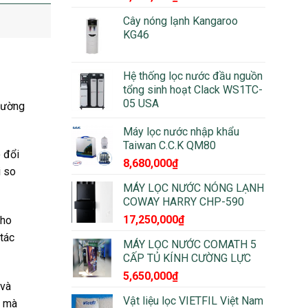
Cây nóng lạnh Kangaroo
KG46
Hệ thống lọc nước đầu nguồn
tổng sinh hoạt Clack WS1TC-
05 USA
trường
Máy lọc nước nhập khẩu
Taiwan C.C.K QM80
o đổi
8,680,000
₫
i so
MÁY LỌC NƯỚC NÓNG LẠNH
COWAY HARRY CHP-590
17,250,000
₫
cho
 tác
MÁY LỌC NƯỚC COMATH 5
CẤP TỦ KÍNH CƯỜNG LỰC
5,650,000
₫
 và
Vật liệu lọc VIETFIL Việt Nam
ý mà