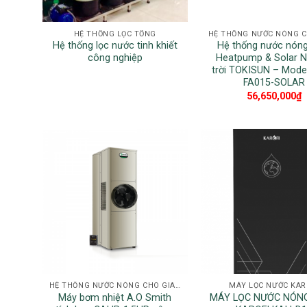
HỆ THỐNG LỌC TỔNG
Hệ thống lọc nước tinh khiết
Hệ thống nước nóng
công nghiệp
Heatpump & Solar N
trời TOKISUN – Mode
FA015-SOLAR
56,650,000
₫
HỆ THỐNG NƯỚC NÓNG CHO GIA ĐÌNH
MÁY LỌC NƯỚC KAR
Máy bơm nhiệt A.O Smith
MÁY LỌC NƯỚC NÓN