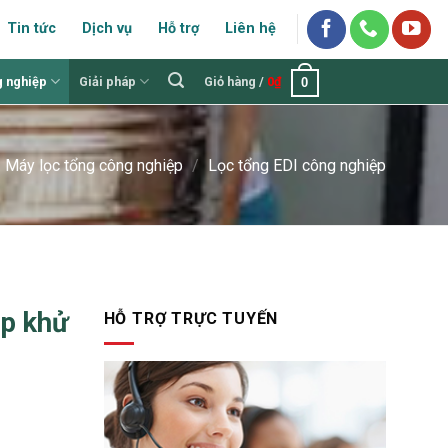
Tin tức
Dịch vụ
Hỗ trợ
Liên hệ
g nghiệp
Giải pháp
Giỏ hàng /
0
₫
0
Máy lọc tổng công nghiệp
/
Lọc tổng EDI công nghiệp
ệp khử
HỖ TRỢ TRỰC TUYẾN