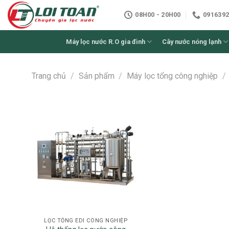
Skip
08H00 - 20H00
0916392
to
content
Máy lọc nước R.O gia đình
Cây nước nóng lạnh
Trang chủ
/
Sản phẩm
/
Máy lọc tổng công nghiệp
/
LỌC TỔNG EDI CÔNG NGHIỆP