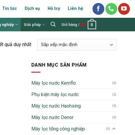
Tin tức
Dịch vụ
Hỗ trợ
Liên hệ
g nghiệp
Giải pháp
Giỏ hàng /
0
₫
0
kết quả duy nhất
DANH MỤC SẢN PHẨM
Máy lọc nước Kemflo
(0)
Phụ kiện máy lọc nước
(2)
Máy lọc nước Haohsing
(9)
Máy lọc nước Denor
(0)
Máy lọc tổng công nghiệp
(5)