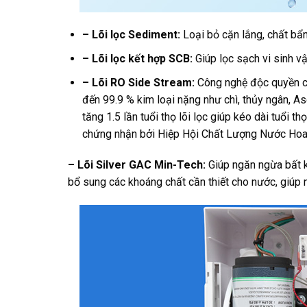
– Lõi lọc Sediment:
Loại bỏ cặn lắng, chất bẩn
– Lõi lọc kết hợp SCB:
Giúp lọc sạch vi sinh vậ
– Lõi RO Side Stream:
Công nghệ độc quyền củ
đến 99.9 % kim loại nặng như chì, thủy ngân, A
tăng 1.5 lần tuổi thọ lõi lọc giúp kéo dài tuổi 
chứng nhận bởi Hiệp Hội Chất Lượng Nước Hoa
– Lõi Silver GAC Min-Tech:
Giúp ngăn ngừa bất kỳ
bổ sung các khoáng chất cần thiết cho nước, giúp n