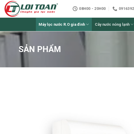
Skip
08H00 - 20H00
0916392
to
content
Máy lọc nước R.O gia đình
Cây nước nóng lạnh
SẢN PHẨM