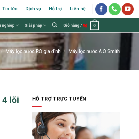
Tin tức
Dịch vụ
Hỗ trợ
Liên hệ
g nghiệp
Giải pháp
Giỏ hàng /
0
₫
0
/
Máy lọc nước RO gia đình
/
Máy lọc nước A.O Smith
4 lõi
HỖ TRỢ TRỰC TUYẾN