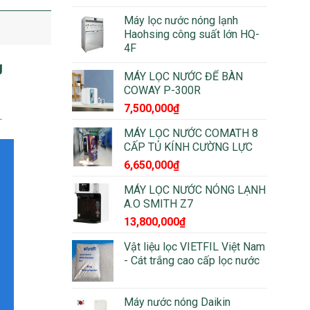
Máy lọc nước nóng lạnh
Haohsing công suất lớn HQ-
4F
g
MÁY LỌC NƯỚC ĐỂ BÀN
COWAY P-300R
7,500,000
₫
.
MÁY LỌC NƯỚC COMATH 8
CẤP TỦ KÍNH CƯỜNG LỰC
6,650,000
₫
MÁY LỌC NƯỚC NÓNG LẠNH
A.O SMITH Z7
13,800,000
₫
Vật liệu lọc VIETFIL Việt Nam
- Cát trắng cao cấp lọc nước
Máy nước nóng Daikin