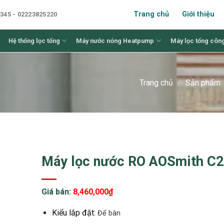
Trang chủ
Giới thiệu
345 - 02223825220
Hệ thống lọc tổng
Máy nước nóng Heatpump
Máy lọc tổng côn
Trang chủ
/
Sản phẩm
Máy lọc nước RO AOSmith C2 
Giá bán:
8,460,000
₫
Kiểu lắp đặt:
Để bàn