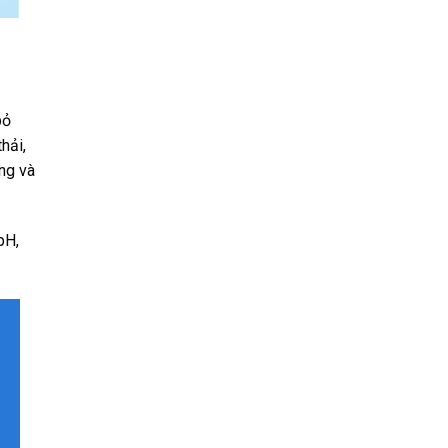
bỏ
hải,
ợng và
pH,