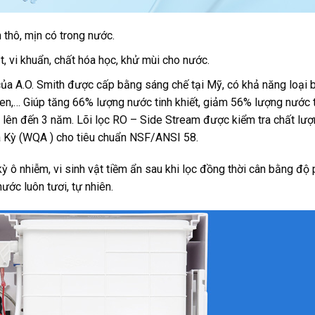
 thô, mịn có trong nước.
t, vi khuẩn, chất hóa học, khử mùi cho nước.
a A.O. Smith được cấp bằng sáng chế tại Mỹ, có khả năng loại 
sen,… Giúp tăng 66% lượng nước tinh khiết, giảm 56% lượng nước t
thọ lên đến 3 năm. Lõi lọc RO – Side Stream được kiểm tra chất lư
 Kỳ (WQA ) cho tiêu chuẩn NSF/ANSI 58.
 ô nhiễm, vi sinh vật tiềm ẩn sau khi lọc đồng thời cân bằng độ 
ước luôn tươi, tự nhiên.