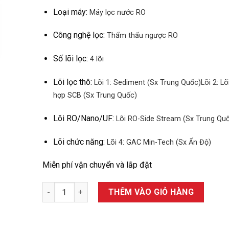
Loại máy:
Máy lọc nước RO
Công nghệ lọc:
Thẩm thấu ngược RO
Số lõi lọc:
4 lõi
Lõi lọc thô:
Lõi 1: Sediment (Sx Trung Quốc)
Lõi 2: Lõ
hợp SCB (Sx Trung Quốc)
Lõi RO/Nano/UF:
Lõi RO-Side Stream (Sx Trung Qu
Lõi chức năng:
Lõi 4: GAC Min-Tech (Sx Ấn Độ)
Miễn phí vận chuyển và lắp đặt
Máy lọc nước RO AOSmith C2 4 lõi số lượng
THÊM VÀO GIỎ HÀNG