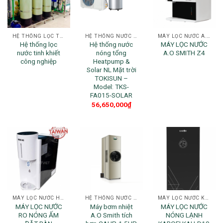
HỆ THỐNG LỌC TỔNG
HỆ THỐNG NƯỚC NÓNG CHO GIA ĐÌNH
MÁY LỌC NƯỚC A.O SMITH
Hệ thống lọc
Hệ thống nước
MÁY LỌC NƯỚC
nước tinh khiết
nóng tổng
A.O SMITH Z4
công nghiệp
Heatpump &
Solar NL Mặt trời
TOKISUN –
Model: TKS-
FA015-SOLAR
56,650,000
₫
MÁY LỌC NƯỚC HAOHSING
HỆ THỐNG NƯỚC NÓNG CHO GIA ĐÌNH
MÁY LỌC NƯỚC KAROFI
MÁY LỌC NƯỚC
Máy bơm nhiệt
MÁY LỌC NƯỚC
RO NÓNG ẤM
A.O Smith tích
NÓNG LẠNH