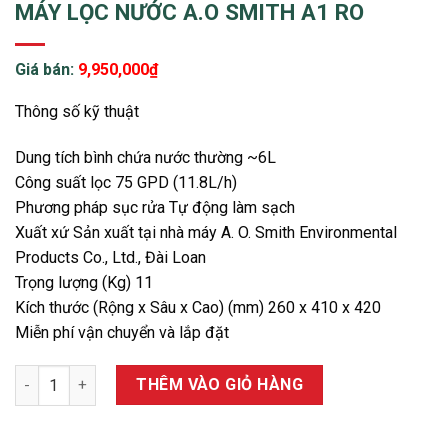
MÁY LỌC NƯỚC A.O SMITH A1 RO
Giá bán:
9,950,000
₫
Thông số kỹ thuật
Dung tích bình chứa nước thường ~6L
Công suất lọc 75 GPD (11.8L/h)
Phương pháp sục rửa Tự động làm sạch
Xuất xứ Sản xuất tại nhà máy A. O. Smith Environmental
Products Co., Ltd., Đài Loan
Trọng lượng (Kg) 11
Kích thước (Rộng x Sâu x Cao) (mm) 260 x 410 x 420
Miễn phí vận chuyển và lắp đặt
MÁY LỌC NƯỚC A.O SMITH A1 RO số lượng
THÊM VÀO GIỎ HÀNG