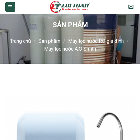
Skip
to
content
SẢN PHẨM
Trang chủ
/
Sản phẩm
/
Máy lọc nước RO gia đình
/
Máy lọc nước A.O Smith