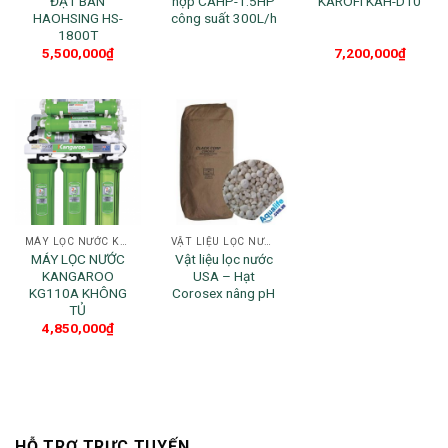
ĐẶT BÀN
hợp CAHP-1.5HP
KAROFI KAH-D10
HAOHSING HS-
công suất 300L/h
1800T
5,500,000
₫
7,200,000
₫
MÁY LỌC NƯỚC KANGAROO
VẬT LIỆU LỌC NƯỚC
MÁY LỌC NƯỚC
Vật liệu lọc nước
KANGAROO
USA – Hạt
KG110A KHÔNG
Corosex nâng pH
TỦ
4,850,000
₫
HỖ TRỢ TRỰC TUYẾN