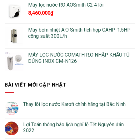
85,860,000₫
Máy lọc nước RO AOSmith C2 4 lõi
8,460,000
₫
Máy bơm nhiệt A.O Smith tích hợp CAHP-1.5HP
công suất 300L/h
MÁY LỌC NƯỚC COMATH R.O NHẬP KHẨU TỦ
ĐỨNG INOX CM-N126
BÀI VIẾT MỚI CẬP NHẬT
Thay lõi lọc nước Karofi chính hãng tại Bắc Ninh
Lợi Toán thông báo lịch nghỉ lễ Tết Nguyên đán
2022