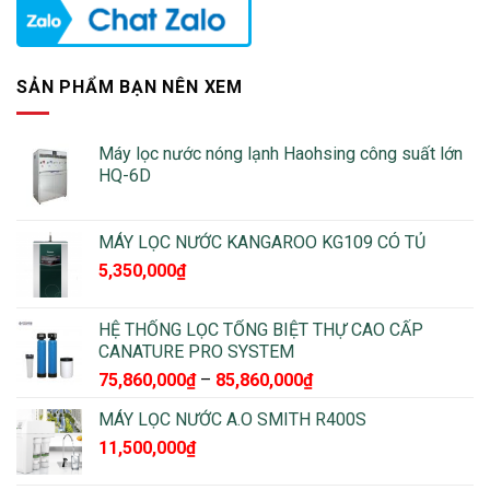
SẢN PHẨM BẠN NÊN XEM
Máy lọc nước nóng lạnh Haohsing công suất lớn
HQ-6D
MÁY LỌC NƯỚC KANGAROO KG109 CÓ TỦ
5,350,000
₫
HỆ THỐNG LỌC TỔNG BIỆT THỰ CAO CẤP
CANATURE PRO SYSTEM
Khoảng
75,860,000
₫
–
85,860,000
₫
giá:
MÁY LỌC NƯỚC A.O SMITH R400S
từ
11,500,000
₫
75,860,000₫
đến