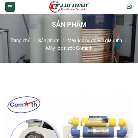
Skip
to
content
SẢN PHẨM
Trang chủ
/
Sản phẩm
/
Máy lọc nước RO gia đình
/
Máy lọc nước Comath