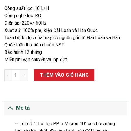
Công suất lọc: 10 L/H
Công nghệ lọc: RO
Điện áp: 220V/ 60Hz
Xuất sứ: 100% phụ kiện Đài Loan và Hàn Quốc
Toàn bộ lõi lọc của máy có nguồn gốc từ Đài Loan và Hàn
Quốc tuân thủ tiêu chuẩn NSF
Bảo hành 12 tháng
Miễn phí vận chuyển và lắp đặt
MÁY LỌC NƯỚC COMATH 8 CẤP MẶT ĐỒNG HỒ KHÔNG VỎ TỦ s
THÊM VÀO GIỎ HÀNG
Mô tả
– Lõi số 1: Lõi lọc PP 5 Micron 10” có chức năng
lọc các tạp chất hữu cơ, rỉ xét ,bùn đất hay các