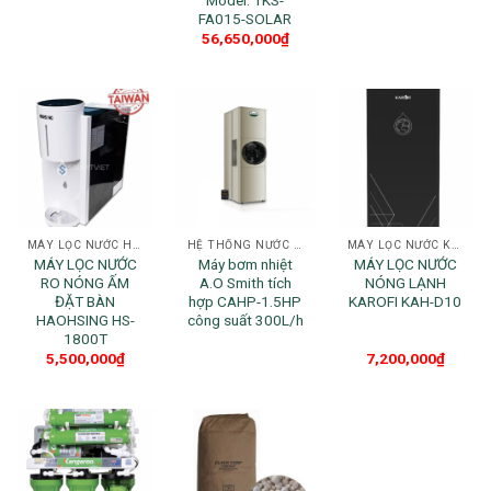
FA015-SOLAR
56,650,000
₫
MÁY LỌC NƯỚC HAOHSING
HỆ THỐNG NƯỚC NÓNG CHO GIA ĐÌNH
MÁY LỌC NƯỚC KAROFI
MÁY LỌC NƯỚC
Máy bơm nhiệt
MÁY LỌC NƯỚC
RO NÓNG ẤM
A.O Smith tích
NÓNG LẠNH
ĐẶT BÀN
hợp CAHP-1.5HP
KAROFI KAH-D10
HAOHSING HS-
công suất 300L/h
1800T
5,500,000
₫
7,200,000
₫