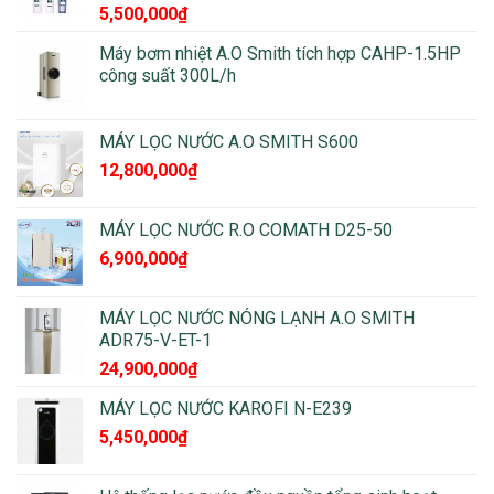
5,500,000
₫
Máy bơm nhiệt A.O Smith tích hợp CAHP-1.5HP
công suất 300L/h
MÁY LỌC NƯỚC A.O SMITH S600
12,800,000
₫
MÁY LỌC NƯỚC R.O COMATH D25-50
6,900,000
₫
MÁY LỌC NƯỚC NÓNG LẠNH A.O SMITH
ADR75-V-ET-1
24,900,000
₫
MÁY LỌC NƯỚC KAROFI N-E239
5,450,000
₫