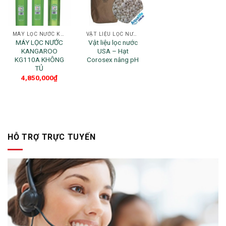
MÁY LỌC NƯỚC KANGAROO
VẬT LIỆU LỌC NƯỚC
MÁY LỌC NƯỚC
Vật liệu lọc nước
KANGAROO
USA – Hạt
KG110A KHÔNG
Corosex nâng pH
TỦ
4,850,000
₫
HỖ TRỢ TRỰC TUYẾN