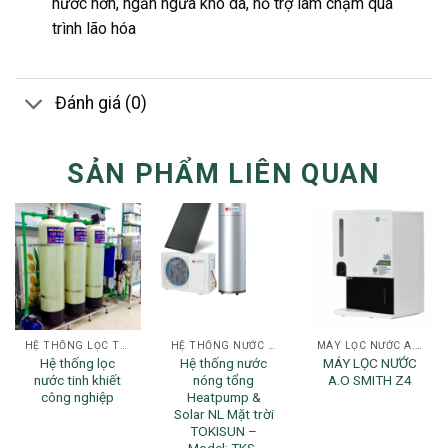
nước hơn, ngăn ngừa khô da, hỗ trợ làm chậm quá
trình lão hóa
Đánh giá (0)
SẢN PHẨM LIÊN QUAN
HỆ THỐNG LỌC TỔNG
HỆ THỐNG NƯỚC NÓNG CHO GIA ĐÌNH
MÁY LỌC NƯỚC A.O SMITH
Hệ thống lọc
Hệ thống nước
MÁY LỌC NƯỚC
nước tinh khiết
nóng tổng
A.O SMITH Z4
công nghiệp
Heatpump &
Solar NL Mặt trời
TOKISUN –
Model: TKS-