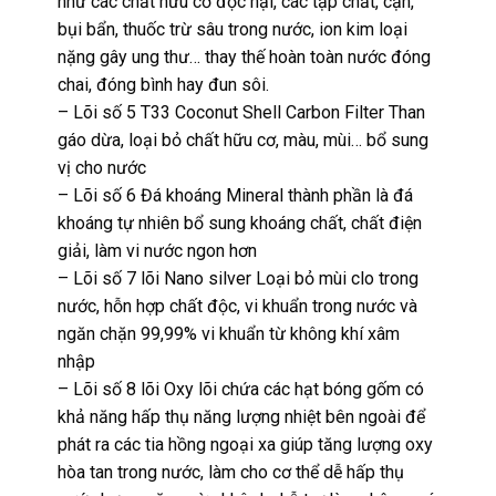
như các chất hữu cơ độc hại, các tạp chất, cặn,
bụi bẩn, thuốc trừ sâu trong nước, ion kim loại
nặng gây ung thư… thay thế hoàn toàn nước đóng
chai, đóng bình hay đun sôi.
– Lõi số 5 T33 Coconut Shell Carbon Filter Than
gáo dừa, loại bỏ chất hữu cơ, màu, mùi… bổ sung
vị cho nước
– Lõi số 6 Đá khoáng Mineral thành phần là đá
khoáng tự nhiên bổ sung khoáng chất, chất điện
giải, làm vi nước ngon hơn
– Lõi số 7 lõi Nano silver Loại bỏ mùi clo trong
nước, hỗn hợp chất độc, vi khuẩn trong nước và
ngăn chặn 99,99% vi khuẩn từ không khí xâm
nhập
– Lõi số 8 lõi Oxy lõi chứa các hạt bóng gốm có
khả năng hấp thụ năng lượng nhiệt bên ngoài để
phát ra các tia hồng ngoại xa giúp tăng lượng oxy
hòa tan trong nước, làm cho cơ thể dễ hấp thụ