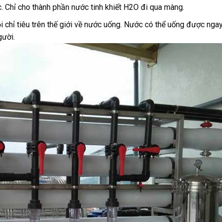
. Chỉ cho thành phần nước tinh khiết H2O đi qua màng.
ọi chỉ tiêu trên thế giới về nước uống. Nước có thể uống được nga
gười.