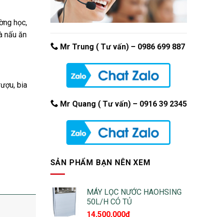
ường học,
à nấu ăn
Mr Trung ( Tư vấn) –
0986 699 887
ượu, bia
Mr Quang ( Tư vấn) – 0916 39 2345
SẢN PHẨM BẠN NÊN XEM
MÁY LỌC NƯỚC HAOHSING
50L/H CÓ TỦ
14,500,000
₫