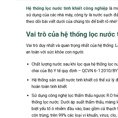
Hệ thống lọc nước tinh khiết công nghiệp
là m
sử dụng của các nhà máy, công ty là nước sạch đ
theo dõi bài viết dưới của chúng tôi để biết rõ nhé!
Vai trò của hệ thống lọc nước 
Vai trò duy nhất và quan trọng nhất của hệ thống:
L
an toàn với sức khỏe con người.
Chất lượng nước sau khi lọc qua hệ thống lọc n
chai của Bộ Y tế quy định – QCVN 6-1:2010/BY
Hệ thống sản xuất nước tinh khiết có thể xử l
hoàn toàn tinh khiết.
Sử dụng công nghệ lọc thẩm thấu ngược R.O hiện
thống lọc nước. Dưới áp suất thẩm thấu, màng 
biệt yếu tố ô nhiễm đầu vào, bao gồm cả thạch tín
côn trùng, trên 99% các loại vi khuẩn, virus, cl