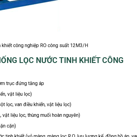
nh khiết công nghiệp RO công suất 12M3/H
ỐNG LỌC NƯỚC TINH KHIẾT CÔNG
ơm trục đứng tăng áp
n, vật liệu lọc)
t lọc, van điều khiển, vật liệu lọc)
 vật liệu lọc, thùng muối hoàn nguyên)
hặn cặn)
 tinh khiết (vỏ màng, màng lọc R.O, lưu lượng kế, đồng hồ áp, va