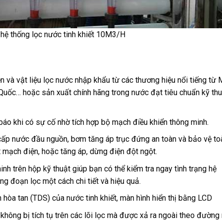
hệ thống lọc nước tinh khiết 10M3/H
n và vật liệu lọc nước nhập khẩu từ các thương hiệu nổi tiếng từ 
Quốc… hoặc sản xuất chính hãng trong nước đạt tiêu chuẩn kỹ thu
 báo khi có sự cố nhờ tích hợp bộ mạch điều khiển thông minh.
ấp nước đầu nguồn, bơm tăng áp trục đứng an toàn và bảo vệ to
ắt mạch điện, hoặc tăng áp, dừng điện đột ngột.
inh trên hộp kỹ thuật giúp bạn có thể kiểm tra ngay tình trạng hệ
ng đoạn lọc một cách chi tiết và hiệu quả.
 hòa tan (TDS) của nước tinh khiết, màn hình hiển thị bằng LCD
 không bị tích tụ trên các lõi lọc mà được xả ra ngoài theo đường