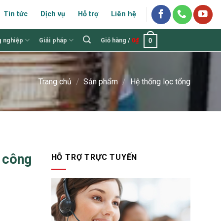
Tin tức
Dịch vụ
Hỗ trợ
Liên hệ
g nghiệp
Giải pháp
Giỏ hàng /
0
₫
0
Trang chủ
/
Sản phẩm
/
Hệ thống lọc tổng
c công
HỖ TRỢ TRỰC TUYẾN