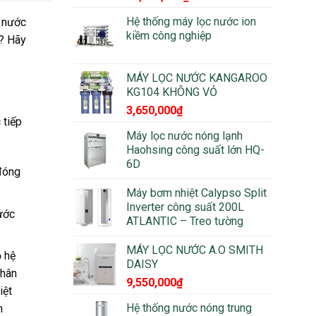
Hệ thống máy lọc nước ion
p nước
kiềm công nghiệp
o? Hãy
MÁY LỌC NƯỚC KANGAROO
KG104 KHÔNG VỎ
3,650,000
₫
 tiếp
Máy lọc nước nóng lạnh
Haohsing công suất lớn HQ-
6D
 đóng
Máy bơm nhiệt Calypso Split
Inverter công suất 200L
ước
ATLANTIC – Treo tường
MÁY LỌC NƯỚC A.O SMITH
ộ hệ
DAISY
phân
9,550,000
₫
iệt
Hệ thống nước nóng trung
m