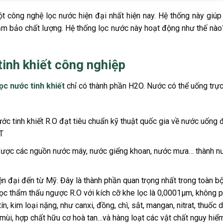
ột công nghệ lọc nước hiện đại nhất hiện nay. Hệ thống này giú
ảm bảo chất lượng. Hệ thống lọc nước này hoạt động như thế nà
tinh khiết công nghiệp
ọc nước tinh khiết
chỉ có thành phần H2O. Nước có thể uống trực
ước tinh khiết R.O đạt tiêu chuẩn kỹ thuật quốc gia về nước uống
T
ý được các nguồn nước máy, nước giếng khoan, nước mưa… thành n
 đại đến từ Mỹ. Đây là thành phần quan trọng nhất trong toàn b
lọc thẩm thấu ngược R.O với kích cỡ khe lọc là 0,0001µm, không 
, kim loại nặng, như canxi, đồng, chì, sắt, mangan, nitrat, thuốc d
o, mùi, hợp chất hữu cơ hoà tan…và hàng loạt các vật chất nguy hiể