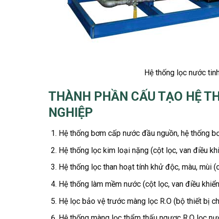
Hệ thống lọc nước ti
THÀNH PHẦN CẤU TẠO HỆ TH
NGHIỆP
Hệ thống bơm cấp nước đầu nguồn, hệ thống b
Hệ thống lọc kim loại nặng (cột lọc, van điều khiể
Hệ thống lọc than hoạt tính khử độc, màu, mùi (cộ
Hệ thống làm mềm nước (cột lọc, van điều khiển,
Hệ lọc bảo vệ trước màng lọc R.O (bộ thiết bị c
Hệ thống màng lọc thẩm thấu ngược R.O lọc nước