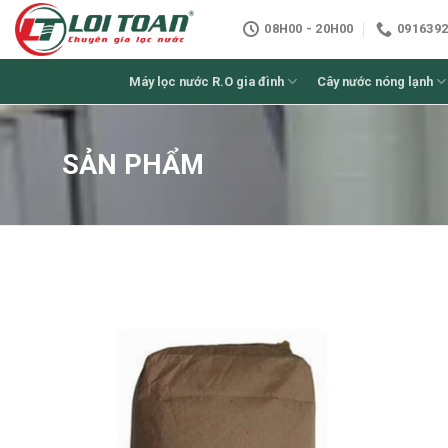
Skip
08H00 - 20H00
0916392
to
content
Máy lọc nước R.O gia đình
Cây nước nóng lạnh
SẢN PHẨM