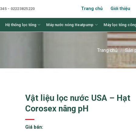
Trang chủ
Giới thiệu
345 - 02223825220
Hệ thống lọc tổng
Máy nước nóng Heatpump
Máy lọc tổng côn
Trang chủ
/
Sản 
Vật liệu lọc nước USA – Hạt
Corosex nâng pH
Giá bán: