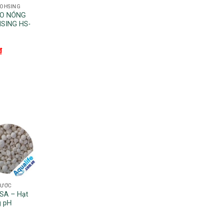
OHSING
RO NÓNG
SING HS-
₫
NƯỚC
USA – Hạt
g pH