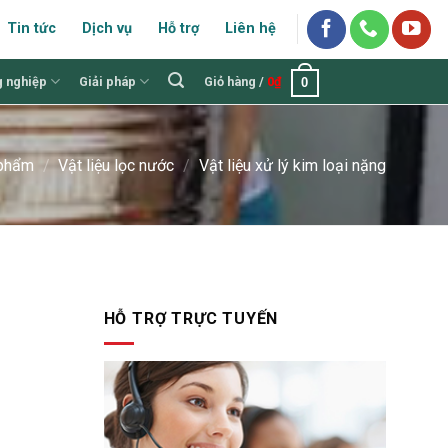
Tin tức
Dịch vụ
Hỗ trợ
Liên hệ
g nghiệp
Giải pháp
Giỏ hàng /
0
₫
0
phẩm
/
Vật liệu lọc nước
/
Vật liệu xử lý kim loại nặng
HỖ TRỢ TRỰC TUYẾN