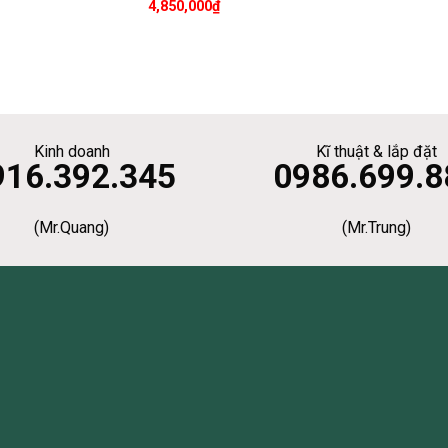
4,850,000
₫
Kinh doanh
Kĩ thuật & lắp đặt
916.392.345
0986.699.8
(Mr.Quang)
(Mr.Trung)