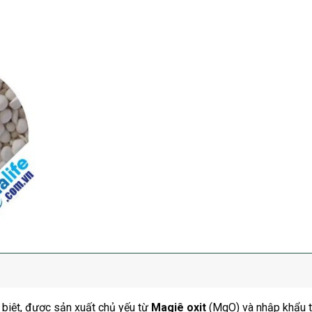
 biệt, được sản xuất chủ yếu từ
Magiê oxit
(MgO) và nhập khẩu 