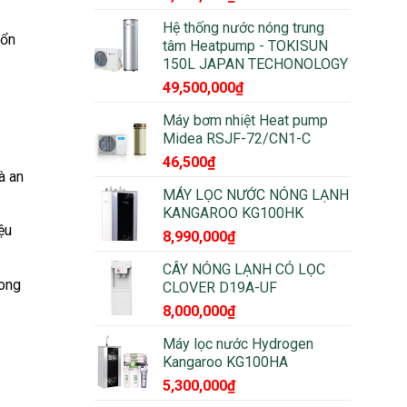
Hệ thống nước nóng trung
 ổn
tâm Heatpump - TOKISUN
150L JAPAN TECHONOLOGY
49,500,000
₫
Máy bơm nhiệt Heat pump
Midea RSJF-72/CN1-C
46,500
₫
à an
MÁY LỌC NƯỚC NÓNG LẠNH
KANGAROO KG100HK
ệu
8,990,000
₫
CÂY NÓNG LẠNH CÓ LỌC
rong
CLOVER D19A-UF
8,000,000
₫
Máy lọc nước Hydrogen
Kangaroo KG100HA
5,300,000
₫