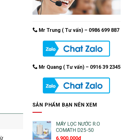
Mr Trung ( Tư vấn) –
0986 699 887
Mr Quang ( Tư vấn) – 0916 39 2345
SẢN PHẨM BẠN NÊN XEM
MÁY LỌC NƯỚC R.O
COMATH D25-50
từ
6,900,000
₫