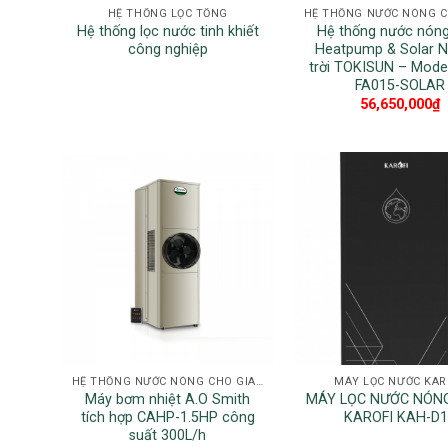
HỆ THỐNG LỌC TỔNG
Hệ thống lọc nước tinh khiết
Hệ thống nước nóng
công nghiệp
Heatpump & Solar N
trời TOKISUN – Mode
FA015-SOLAR
56,650,000
₫
HỆ THỐNG NƯỚC NÓNG CHO GIA ĐÌNH
MÁY LỌC NƯỚC KAR
Máy bơm nhiệt A.O Smith
MÁY LỌC NƯỚC NÓN
tích hợp CAHP-1.5HP công
KAROFI KAH-D1
suất 300L/h