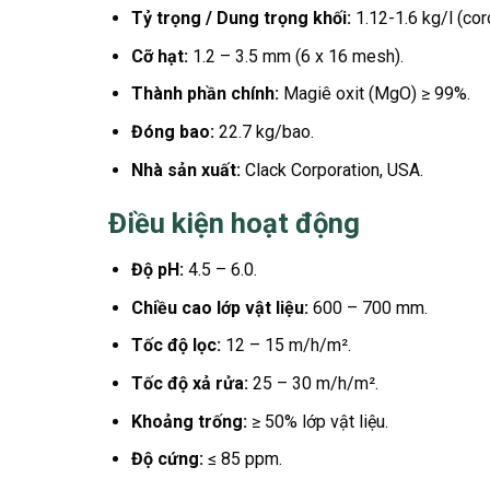
Tỷ trọng / Dung trọng khối:
1.12-1.6 kg/l (coro
Cỡ hạt:
1.2 – 3.5 mm (6 x 16 mesh).
Thành phần chính:
Magiê oxit (MgO) ≥ 99%.
Đóng bao:
22.7 kg/bao.
Nhà sản xuất:
Clack Corporation, USA.
Điều kiện hoạt động
Độ pH:
4.5 – 6.0.
Chiều cao lớp vật liệu:
600 – 700 mm.
Tốc độ lọc:
12 – 15 m/h/m².
Tốc độ xả rửa:
25 – 30 m/h/m².
Khoảng trống:
≥ 50% lớp vật liệu.
Độ cứng:
≤ 85 ppm.