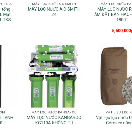
HỆ THỐNG NƯỚC NÓNG CHO GIA ĐÌNH
MÁY LỌC NƯỚC A.O SMITH
MÁY LỌC NƯỚC HA
 tổng
MÁY LỌC NƯỚC A.O SMITH
MÁY LỌC NƯỚC 
L Mặt
Z4
ẤM ĐẶT BÀN HAOH
l: TKS-
1800T
5,500,000
OFI
MÁY LỌC NƯỚC KANGAROO
VẬT LIỆU LỌC 
G LẠNH
MÁY LỌC NƯỚC KANGAROO
Vật liệu lọc nước 
0
KG110A KHÔNG TỦ
Corosex nân