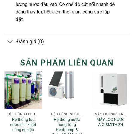
lượng nước đầu vào. Có chế độ cút nối nhanh dễ
dàng thay lõi, tiết kiệm thời gian, công sức lắp
đặt.
Đánh giá (0)
SẢN PHẨM LIÊN QUAN
HỆ THỐNG LỌC TỔNG
HỆ THỐNG NƯỚC NÓNG CHO GIA ĐÌNH
MÁY LỌC NƯỚC A.O SMITH
Hệ thống lọc
Hệ thống nước
MÁY LỌC NƯỚC
nước tinh khiết
nóng tổng
A.O SMITH Z4
công nghiệp
Heatpump &