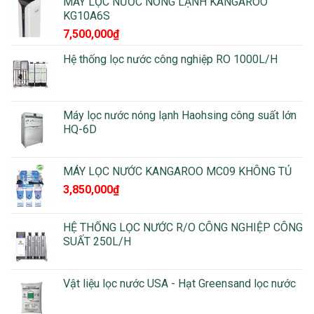
MÁY LỌC NƯỚC NÓNG LẠNH KANGAROO
KG10A6S
7,500,000
₫
Hệ thống lọc nước công nghiệp RO 1000L/H
Máy lọc nước nóng lạnh Haohsing công suất lớn
HQ-6D
MÁY LỌC NƯỚC KANGAROO MC09 KHÔNG TỦ
3,850,000
₫
HỆ THỐNG LỌC NƯỚC R/O CÔNG NGHIỆP CÔNG
SUẤT 250L/H
Vật liệu lọc nước USA - Hạt Greensand lọc nước