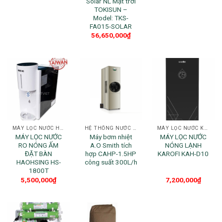
Solar NL Mặt trời
TOKISUN –
Model: TKS-
FA015-SOLAR
56,650,000
₫
MÁY LỌC NƯỚC HAOHSING
HỆ THỐNG NƯỚC NÓNG CHO GIA ĐÌNH
MÁY LỌC NƯỚC KAROFI
MÁY LỌC NƯỚC
Máy bơm nhiệt
MÁY LỌC NƯỚC
RO NÓNG ẤM
A.O Smith tích
NÓNG LẠNH
ĐẶT BÀN
hợp CAHP-1.5HP
KAROFI KAH-D10
HAOHSING HS-
công suất 300L/h
1800T
5,500,000
₫
7,200,000
₫