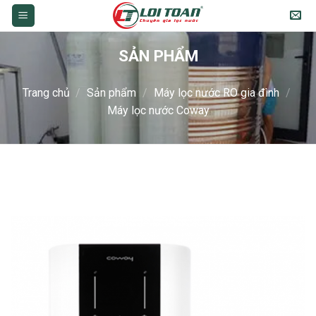
Skip
to
content
SẢN PHẨM
Trang chủ
/
Sản phẩm
/
Máy lọc nước RO gia đình
/
Máy lọc nước Coway