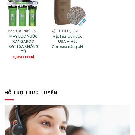
MÁY LỌC NƯỚC KANGAROO
VẬT LIỆU LỌC NƯỚC
MÁY LỌC NƯỚC
Vật liệu lọc nước
KANGAROO
USA – Hạt
KG110A KHÔNG
Corosex nâng pH
TỦ
4,850,000
₫
HỖ TRỢ TRỰC TUYẾN